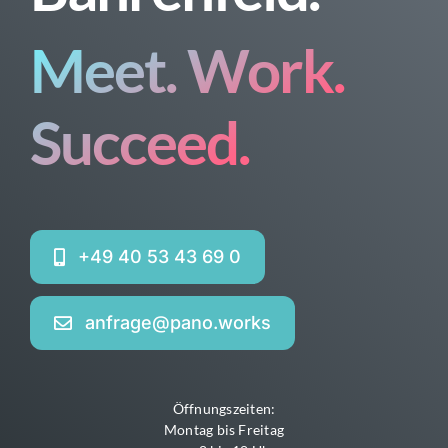
Meet. Work.
Succeed.
+49 40 53 43 69 0
anfrage@pano.works
Öffnungszeiten:
Montag bis Freitag