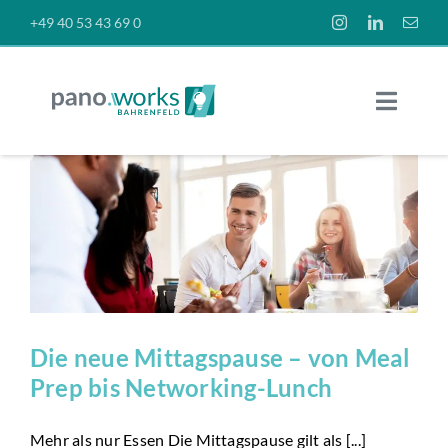
Skip
+49 40 53 43 69 0
to
content
Toggle
Naviga
Räume
Preise
News
Die neue Mittagspause – von Meal
Über uns
Prep bis Networking-Lunch
Mehr als nur Essen Die Mittagspause gilt als [...]