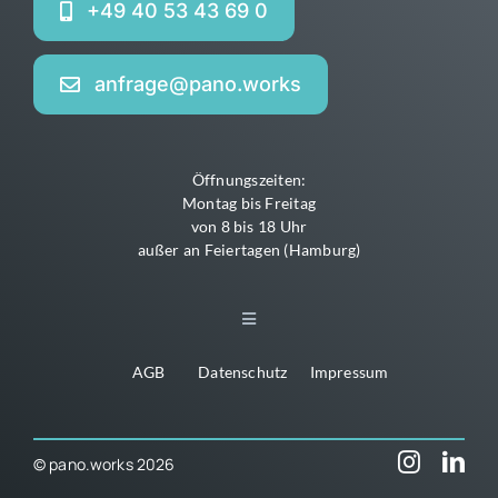
+49 40 53 43 69 0
anfrage@pano.works
Öffnungszeiten:
Montag bis Freitag
von 8 bis 18 Uhr
außer an Feiertagen (Hamburg)
Toggle
Navigation
AGB
Datenschutz
Impressum
Home
News
© pano.works 2026