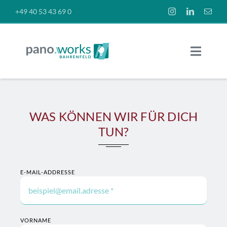
Skip
+49 40 53 43 69 0
to
content
Toggle
Naviga
Räume
WAS KÖNNEN WIR FÜR DICH
Preise
TUN?
News
E-MAIL-ADDRESSE
Über uns
VORNAME