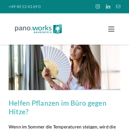
Skip
+49 40 53 43 69 0
to
content
Toggle
Naviga
Räume
O
Preise
News
Helfen Pflanzen im Büro gegen
Über uns
Hitze?
Wenn im Sommer die Temperaturen steigen, wird die