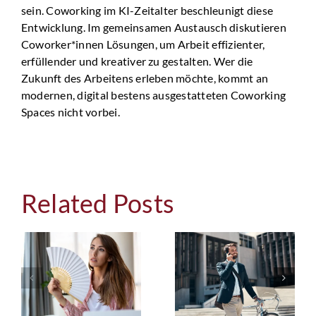
sein. Coworking im KI-Zeitalter beschleunigt diese
Entwicklung. Im gemeinsamen Austausch diskutieren
Coworker*innen Lösungen, um Arbeit effizienter,
erfüllender und kreativer zu gestalten. Wer die
Zukunft des Arbeitens erleben möchte, kommt an
modernen, digital bestens ausgestatteten Coworking
Spaces nicht vorbei.
WARUM
Related Posts
DER
EINZELBÜ
ARBEITSWEG
IN
KEIN
N
HAMBURG:
ZEITVERLUST
KONZENTR
IST –
ARBEITEN