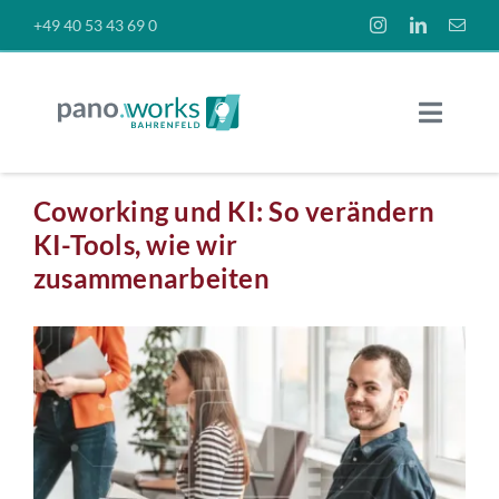
Skip
+49 40 53 43 69 0
to
content
Toggle
Naviga
Räume
Coworking und KI: So verändern
KI-Tools, wie wir
Preise
zusammenarbeiten
News
View
Larger
Image
Über uns